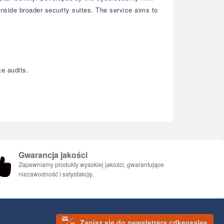
inside broader security suites. The service aims to
te audits.
Gwarancja jakości
Zapewniamy produkty wysokiej jakości, gwarantujące
niezawodność i satysfakcję.
Zapisz się do newslettera cdkeysales