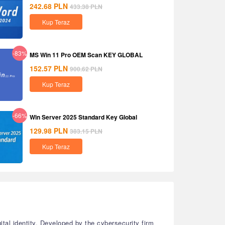
242.68
PLN
433.38
PLN
Kup Teraz
-83%
MS Win 11 Pro OEM Scan KEY GLOBAL
152.57
PLN
900.62
PLN
Kup Teraz
-66%
Win Server 2025 Standard Key Global
129.98
PLN
383.15
PLN
Kup Teraz
ital identity. Developed by the cybersecurity firm