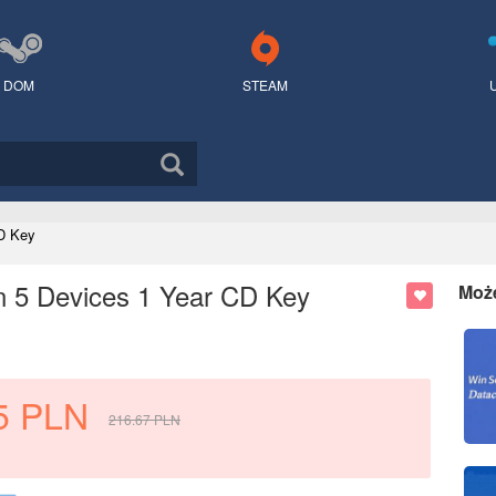
DOM
STEAM
D Key
 5 Devices 1 Year CD Key
Moż
5
PLN
216.67
PLN