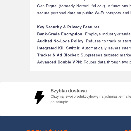
Gen Digital (formerly NortonLifeLock), it functions
secure personal data on public Wi-Fi hotspots and b
Key Security & Privacy Features
Bank-Grade Encryption
: Employs industry-stand
Audited No-Logs Policy
: Refuses to track or stor
I
ntegrated Kill Switch:
Automatically severs inter
Tracker & Ad Blocker
: Suppresses targeted marke
Advanced Double VPN
: Routes data through two p
Szybka dostawa
Otrzymaj swój produkt cyfrowy natychmiast e-mail
po zakupie.