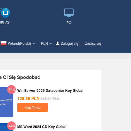
UPLAY
PC
Poland(Polski)
PLN
Zaloguj się
lub
Zapisz się
e Ci Się Spodobać
-64%
Win Server 2025 Datacenter Key Global
129.98
PLN
365.81
PLN
Kup Teraz
-44%
MS Word 2024 CD Key Global