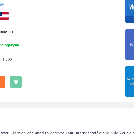
 magazynie
1-500
twork service designed to encrypt your internet traffic and hide your dig