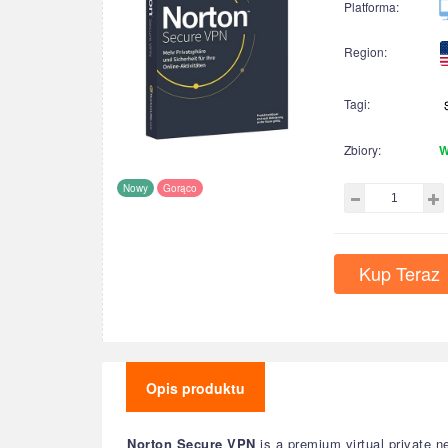
Platforma:
Region:
Tagi:
Zbiory:
W
Nowy
Gorąco
Kup Teraz
Opis produktu
Norton Secure VPN
is a premium virtual private ne