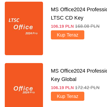
MS Office2024 Professi
LTSC CD Key
168.08
PLN
106.19
PLN
Kup Teraz
MS Office2024 Professi
Key Global
172.42
PLN
106.19
PLN
Kup Teraz