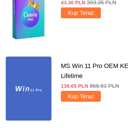
303.35
PLN
43.30
PLN
Kup Teraz
MS Win 11 Pro OEM K
Lifetime
866.81
PLN
139.65
PLN
Kup Teraz