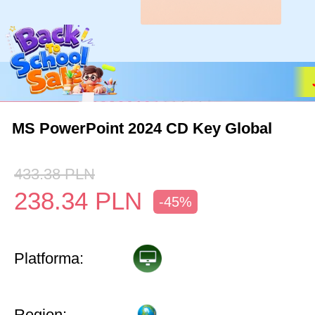
MS PowerPoint 2024 CD Key Global
433.38
PLN
238.34
PLN
-45%
Platforma:
Region: