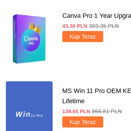
Canva Pro 1 Year Upgr
303.35
PLN
43.30
PLN
Kup Teraz
MS Win 11 Pro OEM K
Lifetime
866.81
PLN
139.65
PLN
Kup Teraz