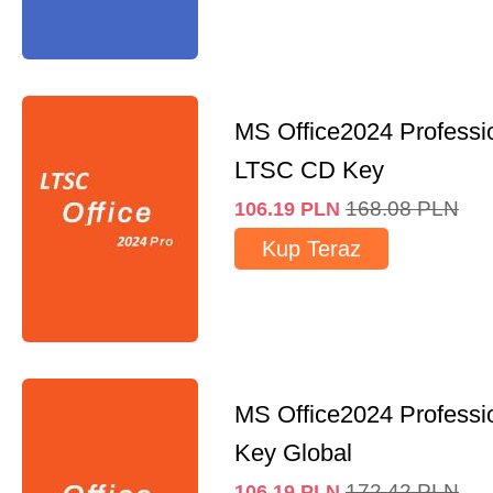
MS Office2024 Professi
LTSC CD Key
168.08
PLN
106.19
PLN
Kup Teraz
MS Office2024 Professi
Key Global
172.42
PLN
106.19
PLN