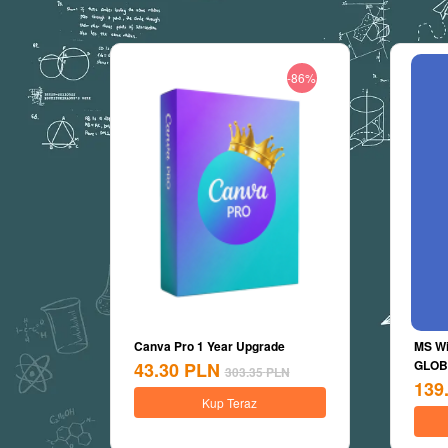
-86%
Canva Pro 1 Year Upgrade
MS Wi
GLOBA
43.30
PLN
303.35
PLN
139
Kup Teraz