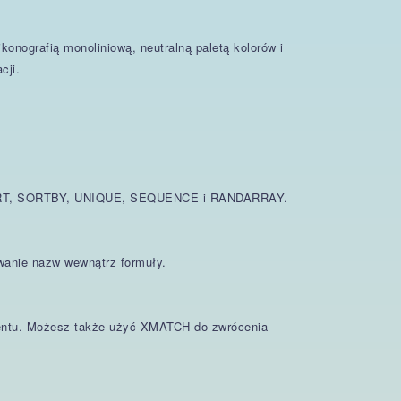
onografią monoliniową, neutralną paletą kolorów i
cji.
ER, SORT, SORTBY, UNIQUE, SEQUENCE i RANDARRAY.
owanie nazw wewnątrz formuły.
mentu. Możesz także użyć XMATCH do zwrócenia