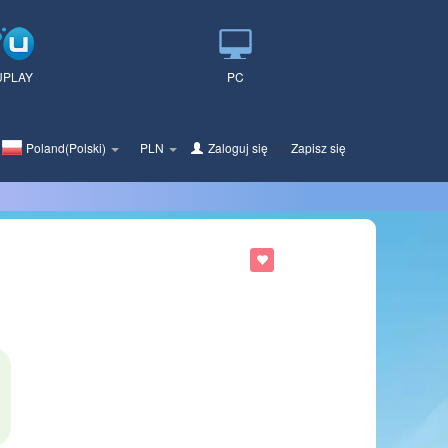
UPLAY
PC
Poland(Polski)
PLN
Zaloguj się
lub
Zapisz się