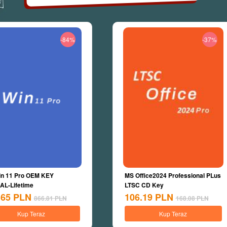
-84%
-37%
n 11 Pro OEM KEY
MS Office2024 Professional PLus
L-Lifetime
LTSC CD Key
.65
PLN
106.19
PLN
866.81
PLN
168.08
PLN
Kup Teraz
Kup Teraz