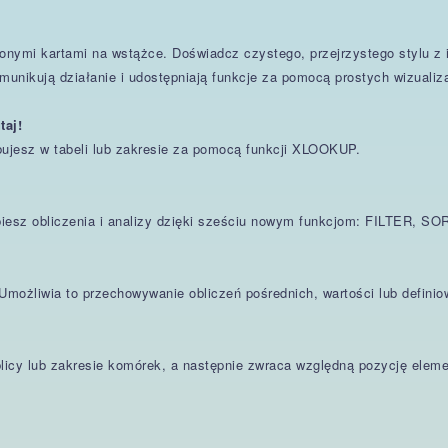
ymi kartami na wstążce. Doświadcz czystego, przejrzystego stylu z ik
munikują działanie i udostępniają funkcje za pomocą prostych wizualiza
taj!
ujesz w tabeli lub zakresie za pomocą funkcji XLOOKUP.
rzyspiesz obliczenia i analizy dzięki sześciu nowym funkcjom: FILT
Umożliwia to przechowywanie obliczeń pośrednich, wartości lub defini
icy lub zakresie komórek, a następnie zwraca względną pozycję ele