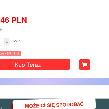
.46
PLN
LN
1-500
tawy 3-5 minut
Kup Teraz
MOŻE CI SIĘ SPODOBAĆ