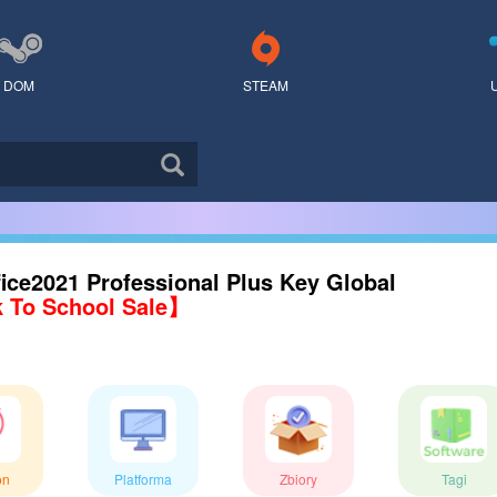
DOM
STEAM
ice2021 Professional Plus Key Global
 To School Sale】
on
Platforma
Zbiory
Tagi