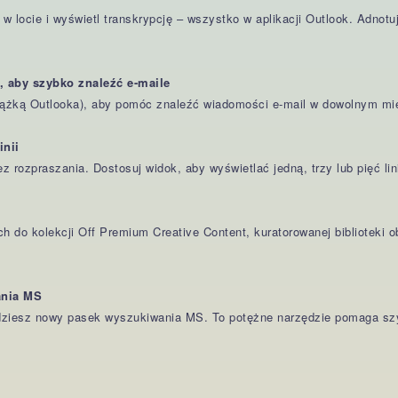
 locie i wyświetl transkrypcję – wszystko w aplikacji Outlook. Adnotuj
 aby szybko znaleźć e-maile
ążką Outlooka), aby pomóc znaleźć wiadomości e-mail w dowolnym miej
inii
z rozpraszania. Dostosuj widok, aby wyświetlać jedną, trzy lub pięć lin
h do kolekcji Off Premium Creative Content, kuratorowanej biblioteki 
ania MS
jdziesz nowy pasek wyszukiwania MS. To potężne narzędzie pomaga szy