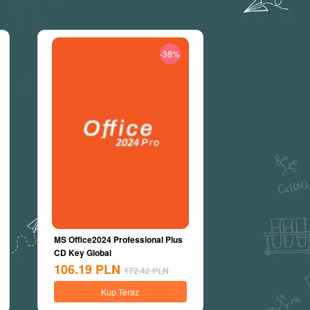
-38%
MS Office2024 Professional Plus
CD Key Global
106.19
PLN
172.42
PLN
Kup Teraz