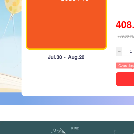
408
779.00
P
Jul.30 ~ Aug.20
Czas dos