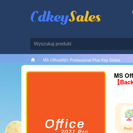
MS Office2021 Professional Plus Key Global
MS Off
【Back
Regi