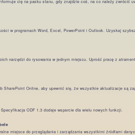
informuje cię na pasku stanu, gdy znajdzie coś, na co należy zwrócić 
kości w programach Word, Excel, PowerPoint i Outlook. Uzyskaj szybsze
woich narzędzi do rysowania w jednym miejscu. Uprość pracę z atrame
lub SharePoint Online, aby upewnić się, że wszystkie aktualizacje są 
pecyfikacja ODF 1.3 dodaje wsparcie dla wielu nowych funkcji.
bele
alne miejsce do przeglądania i zarządzania wszystkimi źródłami dany