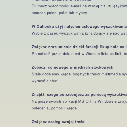
Tłumacz wiadomości e-mail na więcej niż 70 języków w
pomocą palca, pióra lub myszy.
W Outlooku użyj natychmiastowego wyszukiwania,
Wybierz pasek wyszukiwania (znajdujący się nad wst
Zwiększ zrozumienie dzięki funkcji Skupienie na l
Przechodź przez dokument w Wordzie linia po linii, be
Zobacz, co nowego w mediach stockowych
Stale dodajemy więcej bogatych treści multimedialnyc
wyrazić siebie.
Znajdź, czego potrzebujesz za pomocą wyszukiw
Na górze swoich aplikacji MS Off na Windowsie zna
polecenia, pomoc i więcej.
Zwiększ zasięg swojej treści