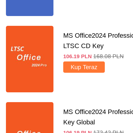
MS Office2024 Professi
LTSC CD Key
168.08
PLN
106.19
PLN
Kup Teraz
MS Office2024 Professi
Key Global
172.42
PLN
106.19
PLN