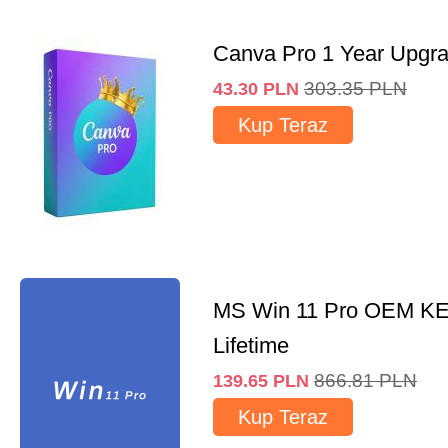
Canva Pro 1 Year Upgr
303.35
PLN
43.30
PLN
Kup Teraz
MS Win 11 Pro OEM K
Lifetime
866.81
PLN
139.65
PLN
Kup Teraz