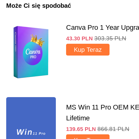
Może Ci się spodobać
Canva Pro 1 Year Upgr
303.35
PLN
43.30
PLN
Kup Teraz
MS Win 11 Pro OEM K
Lifetime
866.81
PLN
139.65
PLN