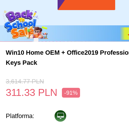
Win10 Home OEM + Office2019 Professio
Keys Pack
3,614.77
PLN
311.33
PLN
-91%
Platforma: