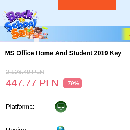
MS Office Home And Student 2019 Key
2,108.49
PLN
447.77
PLN
-79%
Platforma:
Region: