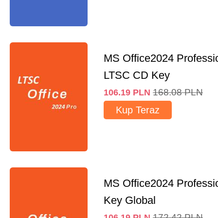
MS Office2024 Professi
LTSC CD Key
168.08
PLN
106.19
PLN
Kup Teraz
MS Office2024 Professi
Key Global
172.42
PLN
106.19
PLN