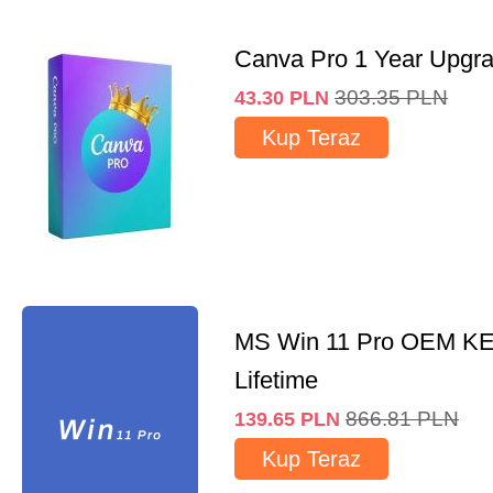
Canva Pro 1 Year Upgr
303.35
PLN
43.30
PLN
Kup Teraz
MS Win 11 Pro OEM K
Lifetime
866.81
PLN
139.65
PLN
Kup Teraz