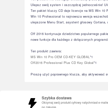
Ulepsz swój system i oszczędzaj jednocześnie! Uła
Ten pakiet kluczy CD daje licencje na MS Win 10 
Win 10 Professional to najnowsza wersja wszechob
ulepszone Menu Start, asystent głosowy Cortana, un
Off 2016 kontynuuje dziedzictwo popularnego paki
nowe funkcje dla każdego z dołączonych programów
Ten produkt zawiera:
MS Win 10 Pro OEM CD-KEY GLOBAL
*1
Off2016 Professional Plus CD Key Global
*1
Proszę użyć poprawnego klucza, aby aktywować sw
Szybka dostawa
Otrzymaj swój produkt cyfrowy natychmiast e-mail
po zakupie.