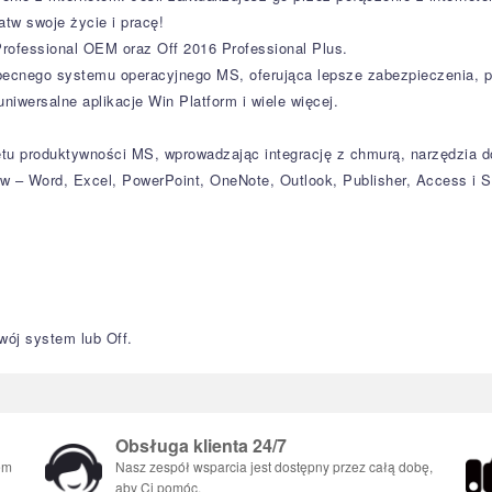
tw swoje życie i pracę!
Professional OEM oraz Off 2016 Professional Plus.
ecnego systemu operacyjnego MS, oferująca lepsze zabezpieczenia, po
iwersalne aplikacje Win Platform i wiele więcej.
etu produktywności MS, wprowadzając integrację z chmurą, narzędzia 
 – Word, Excel, PowerPoint, OneNote, Outlook, Publisher, Access i S
ój system lub Off.
Obsługa klienta 24/7
em
Nasz zespół wsparcia jest dostępny przez całą dobę,
aby Ci pomóc.