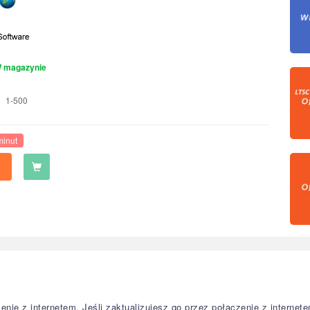
 magazynie
1-500
minut
czenie z internetem. Jeśli zaktualizujesz go przez połączenie z intern