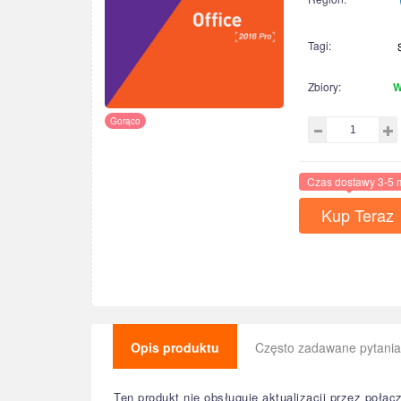
Tagi:
Zbiory:
W
Gorąco
Czas dostawy 3-5 
Kup Teraz
Opis produktu
Często zadawane pytania
Ten produkt nie obsługuje aktualizacji przez połą