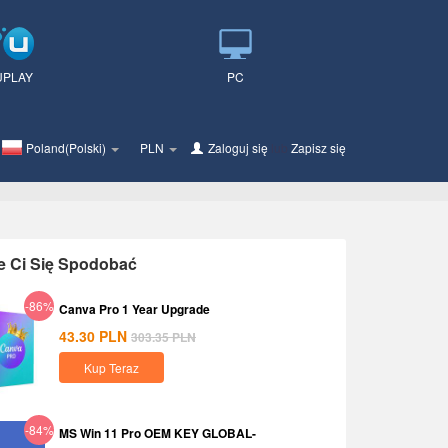
UPLAY
PC
Poland(Polski)
PLN
Zaloguj się
lub
Zapisz się
e Ci Się Spodobać
-86%
Canva Pro 1 Year Upgrade
43.30
PLN
303.35
PLN
Kup Teraz
-84%
MS Win 11 Pro OEM KEY GLOBAL-