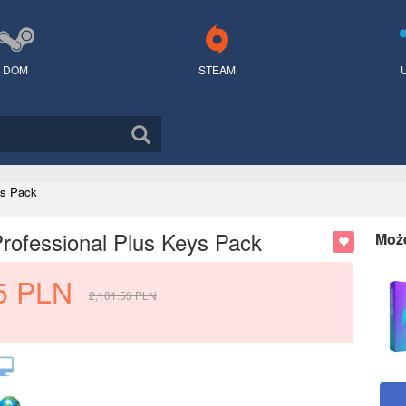
DOM
STEAM
ys Pack
ofessional Plus Keys Pack
Moż
5
PLN
2,101.53
PLN