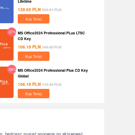
Lifetime
139.65
PLN
866.81
PLN
Kup Teraz
-37%
MS Office2024 Professional PLus LTSC
CD Key
106.19
PLN
168.08
PLN
Kup Teraz
-38%
MS Office2024 Professional Plus CD Key
Global
106.19
PLN
172.42
PLN
Kup Teraz
etem, będziesz musiał ponownie go aktywować.