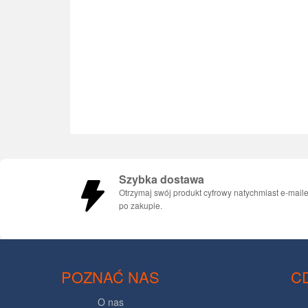
Szybka dostawa
Otrzymaj swój produkt cyfrowy natychmiast e-mail
po zakupie.
POZNAĆ NAS
C
O nas