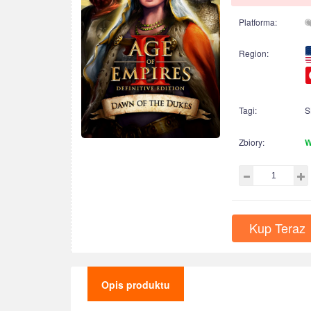
Platforma:
Region:
Tagi:
S
Zbiory:
W
Kup Teraz
Opis produktu