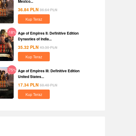
Mexico...
36.84
PLN
86.64
PLN
Kup Teraz
-18%
Age of Empires II: Definitive Edition
Dynasties of India...
35.32
PLN
43.30
PLN
Kup Teraz
-75%
Age of Empires III: Definitive Edition
United States...
17.34
PLN
68.48
PLN
Kup Teraz