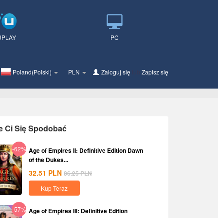
UPLAY
PC
Poland(Polski)
PLN
Zaloguj się
lub
Zapisz się
e Ci Się Spodobać
-62%
Age of Empires II: Definitive Edition Dawn
of the Dukes...
32.51
PLN
86.25
PLN
Kup Teraz
-57%
Age of Empires III: Definitive Edition