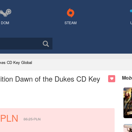
DOM
STEAM
Dukes CD Key Global
Edition Dawn of the Dukes CD Key
Moż
PLN
86.25
PLN